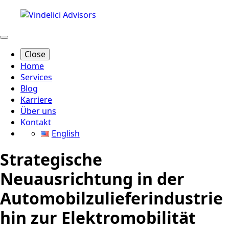
Close
Home
Services
Blog
Karriere
Über uns
Kontakt
English
Strategische
Neuausrichtung in der
Automobilzulieferindustrie
hin zur Elektromobilität